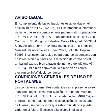
AVISO LEGAL
En cumplimiento de las obligaciones establecidas en el
artículo 10 de la Ley 34/2002, LSSI, se procede a informar al
visitante que se encuentra en una pagina web propiedad de
FREEMEDIA INTERNET, S.L. con domicilio social en C/ Filá
Cordón no 36, Polígono Industrial Cotes Altes, del CP 03804
Alcoy, Alicante, con CIF B53967162 inscrita en el Registro
Mercantil de Alicante en el Tomo 2893, Folio 87, Hoja A-
89993, Inscripción 1a. Usted podrá ponerse en contacto con
nosotros, o bien a través de la dirección de correo postal
arriba indicada, o bien a través del número de teléfono +34
965.524.819 o bien a través de la dirección de correo
electrónico: info@doctorsender.com
CONDICIONES GENERALES DE USO DEL
PORTAL WEB
Las condiciones generales contenidas en el presente aviso
legal regulan el acceso y utilización de la página Web de
FREEMEDIA INTERNET, S.L. en adelante, la EMPRESA, en
principio, pone gratuitamente a disposición de los usuarios
de Internet, sin perjuicio de que esta circunstancia pueda
variar en el futuro. El acceso a la misma implica la